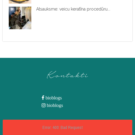
Atsauksme: veicu keratīna procedūru...
Kontakti
bioblogs
bioblogs
Error: 400: Bad Request