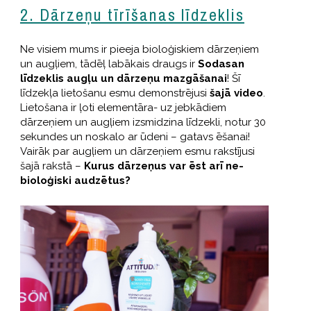
2. Dārzeņu tīrīšanas līdzeklis
Ne visiem mums ir pieeja bioloģiskiem dārzeņiem
un augļiem, tādēļ labākais draugs ir
Sodasan
līdzeklis augļu un dārzeņu mazgāšanai
! Šī
līdzekļa lietošanu esmu demonstrējusi
šajā video
.
Lietošana ir ļoti elementāra- uz jebkādiem
dārzeņiem un augļiem izsmidzina līdzekli, notur 30
sekundes un noskalo ar ūdeni – gatavs ēšanai!
Vairāk par augļiem un dārzeņiem esmu rakstījusi
šajā rakstā –
Kurus dārzeņus var ēst arī ne-
bioloģiski audzētus?