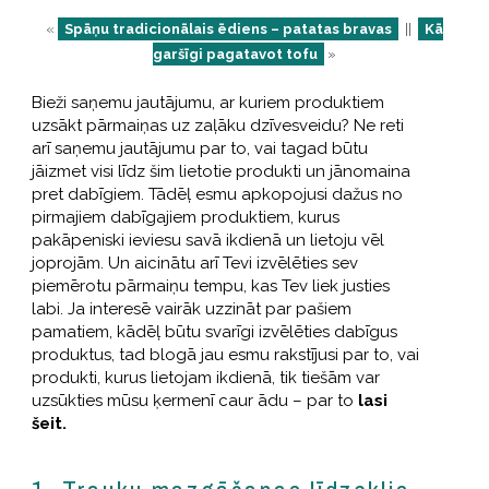
«
Spāņu tradicionālais ēdiens – patatas bravas
||
Kā
garšīgi pagatavot tofu
»
Bieži saņemu jautājumu, ar kuriem produktiem
uzsākt pārmaiņas uz zaļāku dzīvesveidu? Ne reti
arī saņemu jautājumu par to, vai tagad būtu
jāizmet visi līdz šim lietotie produkti un jānomaina
pret dabīgiem. Tādēļ esmu apkopojusi dažus no
pirmajiem dabīgajiem produktiem, kurus
pakāpeniski ieviesu savā ikdienā un lietoju vēl
joprojām. Un aicinātu arī Tevi izvēlēties sev
piemērotu pārmaiņu tempu, kas Tev liek justies
labi. Ja interesē vairāk uzzināt par pašiem
pamatiem, kādēļ būtu svarīgi izvēlēties dabīgus
produktus, tad blogā jau esmu rakstījusi par to, vai
produkti, kurus lietojam ikdienā, tik tiešām var
uzsūkties mūsu ķermenī caur ādu – par to
lasi
šeit.