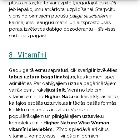
pluss arī tas, ka to var uzpildīt, iegādājoties
re-fill
jeb iepakojumu atkārtotai uzpildīšanai. Starpcitu,
viens no pirmajiem padušu
palīgā saucieniem
ir
kairinājums, ieauguši matiņi un aizsprostojušās
poras, izvēloties dabīgo dezodorantu – šīs visas
sūdzības pagaist!
8. Vitamīni
Gadu gaitā esmu sapratusi, cik svarīgi ir izvēlēties
labus uztura bagātinātājus
, kas ķermenī spēj
asimilēties! Par dabīgajiem uztura bagātinātājiem
vairāk esmu rakstījusi
šeit.
Vieni no labiem
vitamīniem ir no
Higher Nature,
kas atšķiras ar to,
ka tajos esošās uzturvielas ir tādās pašās formās
kā tiktu uzņemtas ar uzturu. Viens no
populārākajiem un pilnīgākajiem uzturvielu
kompleksiem ir
Higher Nature Wise Woman
vitamīni sievietēm.
Zīmols piedāvā arī citus
vitamīnu kompleksus – vīriešiem, bērniem,