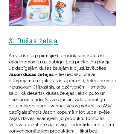
3. Dušas želeja
Arī viens starp pirmajiem produktiem, kuru
bez-
bēdu
nomainīju uz dabīgu! Ļoti priekpilna pāreja
uz dabīgajām dušas želejām ir bijusi, izvēloties
Jason dušas želejas
– lieli iepakojumi ar
pumpējamu uzgali (kas ir super-ērti), želeju aromāti
ir pasakaini (it īpaši šis, ar dzērvenēm – smaržo
saldi, kā deserts), dušas želejas lieliski puto un
neizsausina ādu. Šīs želejas arī rada pamatīgu
putu mākoni burbuļvannai. Vēlos piebilst, ka ASV
dabīgais zīmols Jason kopumā ir ļoti laba izvēle
zaļās dzīves iesācējiem, jo produktu formulas,
smaržas, rezultāti sajūtu ziņā ir identiski ierastajiem
konvencionālajiem produktiem – tikai bez