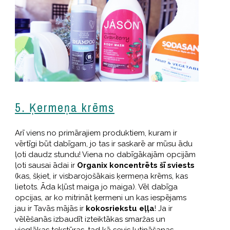
5. Ķermeņa krēms
Arī viens no primārajiem produktiem, kuram ir
vērtīgi būt dabīgam, jo tas ir saskarē ar mūsu ādu
ļoti daudz stundu! Viena no dabīgākajām opcijām
ļoti sausai ādai ir
Organix koncentrēts šī sviests
(kas, šķiet, ir visbarojošākais ķermeņa krēms, kas
lietots. Āda kļūst maiga jo maiga). Vēl dabīga
opcijas, ar ko mitrināt ķermeni un kas iespējams
jau ir Tavās mājās ir
kokosriekstu eļļa
! Ja ir
vēlēšanās izbaudīt izteiktākas smaržas un
vieglākas tekstūras, tad kā sevis lutināšanas