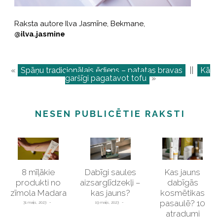
Raksta autore Ilva Jasmīne, Bekmane,
@ilva.jasmine
«
Spāņu tradicionālais ēdiens – patatas bravas
||
Kā
garšīgi pagatavot tofu
»
NESEN PUBLICĒTIE RAKSTI
8 mīļākie
Dabīgi saules
Kas jauns
produkti no
aizsarglīdzekļi –
dabīgās
zīmola Madara
kas jauns?
kosmētikas
pasaulē? 10
31 maijs, 2023
19 maijs, 2023
atradumi