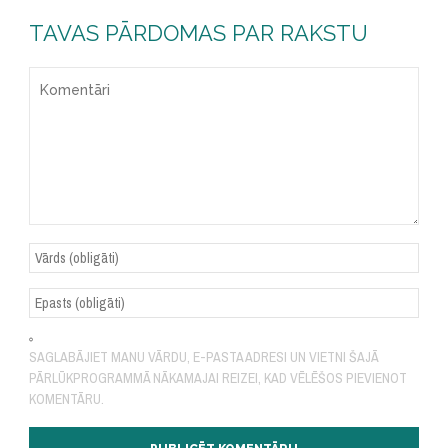
TAVAS PĀRDOMAS PAR RAKSTU
SAGLABĀJIET MANU VĀRDU, E-PASTA ADRESI UN VIETNI ŠAJĀ
PĀRLŪKPROGRAMMĀ NĀKAMAJAI REIZEI, KAD VĒLĒŠOS PIEVIENOT
KOMENTĀRU.