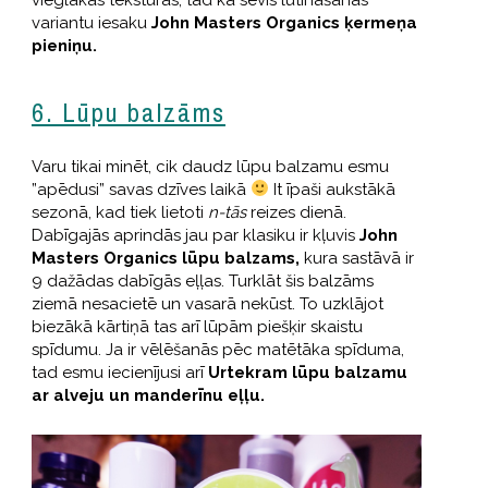
variantu iesaku
John Masters Organics ķermeņa
pieniņu.
6. Lūpu balzāms
Varu tikai minēt, cik daudz lūpu balzamu esmu
”apēdusi” savas dzīves laikā
It īpaši aukstākā
sezonā, kad tiek lietoti
n-tās
reizes dienā.
Dabīgajās aprindās jau par klasiku ir kļuvis
John
Masters Organics lūpu balzams,
kura sastāvā ir
9 dažādas dabīgās eļļas. Turklāt šis balzāms
ziemā nesacietē un vasarā nekūst. To uzklājot
biezākā kārtiņā tas arī lūpām piešķir skaistu
spīdumu. Ja ir vēlēšanās pēc matētāka spīduma,
tad esmu iecienījusi arī
Urtekram lūpu balzamu
ar alveju un manderīnu eļļu.