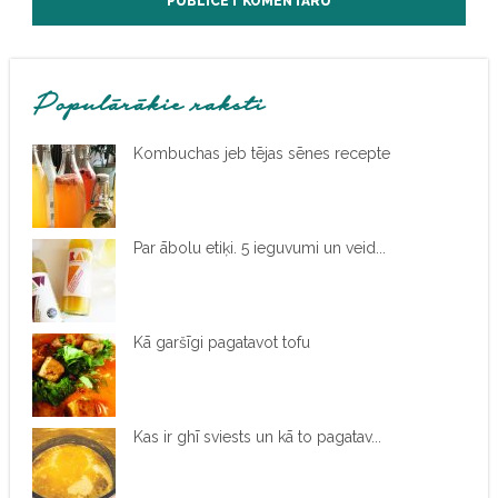
Populārākie raksti
Kombuchas jeb tējas sēnes recepte
Par ābolu etiķi. 5 ieguvumi un veid...
Kā garšīgi pagatavot tofu
Kas ir ghī sviests un kā to pagatav...