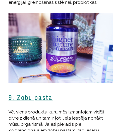
enerģijai, gremošanas sistēmai, probiotikas.
9. Zobu pasta
Vēl viens produkts, kuru mēs izmantojam vidēji
divreiz dienā un tam ir ļoti liela iespēja nonākt
mūsu organismā. Ja esi pieradis pie
konvencionālajām zobu pastām, tad iesaku