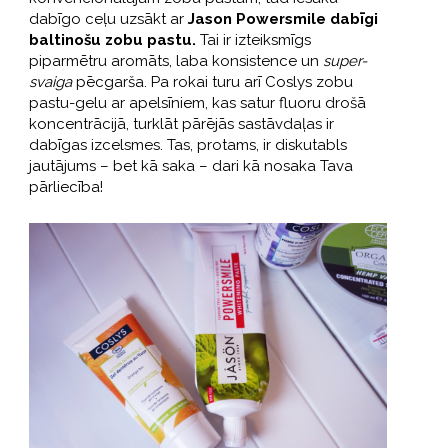
dabīgo ceļu uzsākt ar
Jason Powersmile dabīgi
baltinošu zobu pastu.
Tai ir izteiksmīgs
piparmētru aromāts, laba konsistence un
super-
svaiga
pēcgarša. Pa rokai turu arī Coslys zobu
pastu-gelu ar apelsīniem, kas satur fluoru drošā
koncentrācijā, turklāt pārējās sastāvdaļas ir
dabīgas izcelsmes. Tas, protams, ir diskutabls
jautājums – bet kā saka – dari kā nosaka Tava
pārliecība!