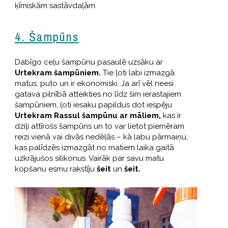
ķīmiskām sastāvdaļām.
4. Šampūns
Dabīgo ceļu šampūnu pasaulē uzsāku ar
Urtekram šampūniem.
Tie ļoti labi izmazgā
matus, puto un ir ekonomiski. Ja arī vēl neesi
gatava pilnībā atteikties no līdz šim ierastajiem
šampūniem, ļoti iesaku papildus dot iespēju
Urtekram Rassul šampūnu ar māliem,
kas ir
dziļi attīrošs šampūns un to var lietot piemēram
reizi vienā vai divās nedēļās – kā labu pārmaiņu,
kas palīdzēs izmazgāt no matiem laika gaitā
uzkrājušos silikonus. Vairāk par savu matu
kopšanu esmu rakstīju
šeit
un
šeit.