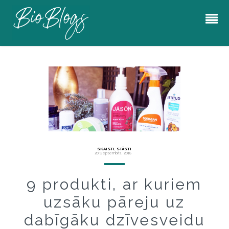
SKAISTI
,
STĀSTI
20 Septembris, 2018
9 produkti, ar kuriem
uzsāku pāreju uz
dabīgāku dzīvesveidu