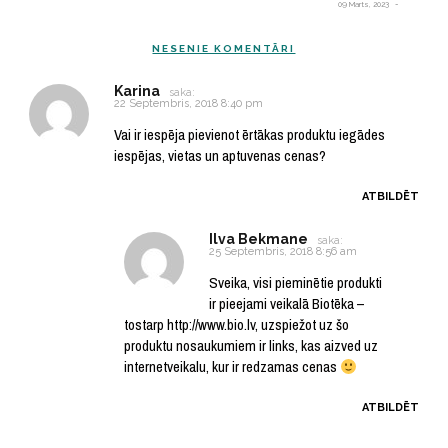
09 Marts, 2023
NESENIE KOMENTĀRI
Karina
saka:
22 Septembris, 2018 8:40 pm
Vai ir iespēja pievienot ērtākas produktu iegādes
iespējas, vietas un aptuvenas cenas?
ATBILDĒT
Ilva Bekmane
saka:
25 Septembris, 2018 8:56 am
Sveika, visi pieminētie produkti
ir pieejami veikalā Biotēka –
tostarp
http://www.bio.lv
, uzspiežot uz šo
produktu nosaukumiem ir links, kas aizved uz
internetveikalu, kur ir redzamas cenas
ATBILDĒT