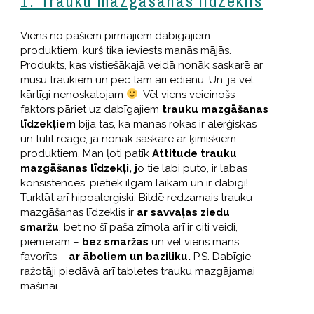
1. Trauku mazgāšanas līdzeklis
Viens no pašiem pirmajiem dabīgajiem
produktiem, kurš tika ieviests manās mājās.
Produkts, kas vistiešākajā veidā nonāk saskarē ar
mūsu traukiem un pēc tam arī ēdienu. Un, ja vēl
kārtīgi nenoskalojam
Vēl viens veicinošs
faktors pāriet uz dabīgajiem
trauku mazgāšanas
līdzekļiem
bija tas, ka manas rokas ir alerģiskas
un tūlīt reaģē, ja nonāk saskarē ar ķīmiskiem
produktiem. Man ļoti patīk
Attitude trauku
mazgāšanas līdzekļi, j
o tie labi puto, ir labas
konsistences, pietiek ilgam laikam un ir dabīgi!
Turklāt arī hipoalerģiski. Bildē redzamais trauku
mazgāšanas līdzeklis ir
ar savvaļas ziedu
smaržu
, bet no šī paša zīmola arī ir citi veidi,
piemēram –
bez smaržas
un vēl viens mans
favorīts –
ar āboliem un baziliku.
P.S. Dabīgie
ražotāji piedāvā arī tabletes trauku mazgājamai
mašīnai.