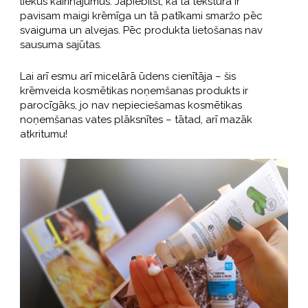
liekus kairinājumus. Jāpiebilst, ka tā tekstūra ir
pavisam maigi krēmīga un tā patīkami smaržo pēc
svaiguma un alvejas. Pēc produkta lietošanas nav
sausuma sajūtas.
Lai arī esmu arī micelārā ūdens cienītāja – šis
krēmveida kosmētikas noņemšanas produkts ir
parocīgāks, jo nav nepieciešamas kosmētikas
noņemšanas vates plāksnītes – tātad, arī mazāk
atkritumu!