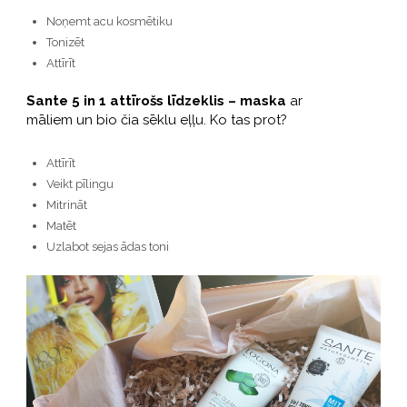
Noņemt acu kosmētiku
Tonizēt
Attīrīt
Sante 5 in 1 attīrošs līdzeklis – maska
ar
māliem un bio čia sēklu eļļu. Ko tas prot?
Attīrīt
Veikt pīlingu
Mitrināt
Matēt
Uzlabot sejas ādas toni