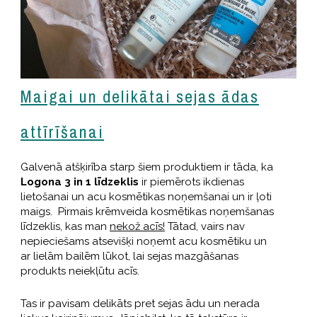
Maigai un delikātai sejas ādas
attīrīšanai
Galvenā atšķirība starp šiem produktiem ir tāda, ka
Logona 3 in 1 līdzeklis
ir piemērots ikdienas
lietošanai un acu kosmētikas noņemšanai un ir ļoti
maigs. Pirmais krēmveida kosmētikas noņemšanas
līdzeklis, kas man
nekož acīs!
Tātad, vairs nav
nepieciešams atsevišķi noņemt acu kosmētiku un
ar lielām bailēm lūkot, lai sejas mazgāšanas
produkts neiekļūtu acīs.
Tas ir pavisam delikāts pret sejas ādu un nerada