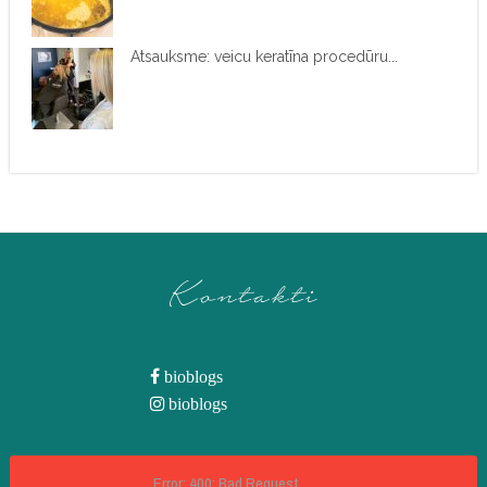
Atsauksme: veicu keratīna procedūru...
Kontakti
bioblogs
bioblogs
Error: 400: Bad Request