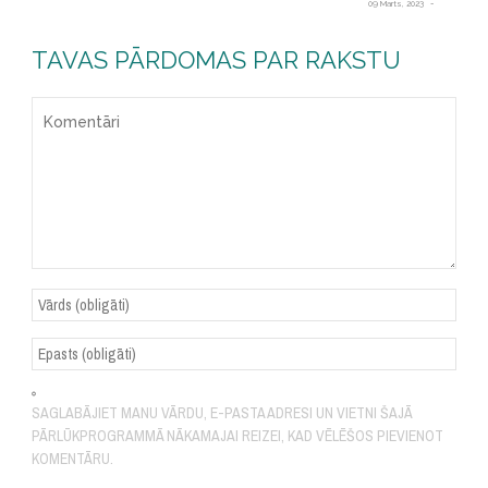
09 Marts, 2023
TAVAS PĀRDOMAS PAR RAKSTU
SAGLABĀJIET MANU VĀRDU, E-PASTA ADRESI UN VIETNI ŠAJĀ
PĀRLŪKPROGRAMMĀ NĀKAMAJAI REIZEI, KAD VĒLĒŠOS PIEVIENOT
KOMENTĀRU.