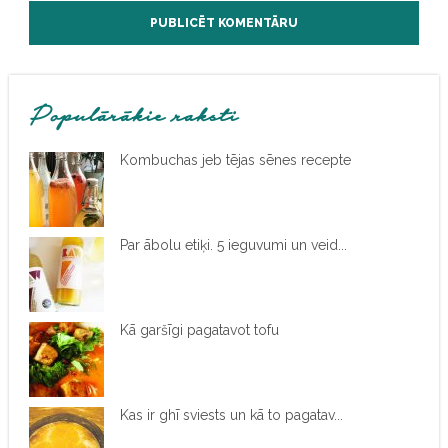
Populārākie raksti
Kombuchas jeb tējas sēnes recepte
Par ābolu etiķi. 5 ieguvumi un veid...
Kā garšīgi pagatavot tofu
Kas ir ghī sviests un kā to pagatav...