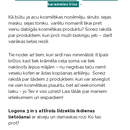
karameles īriss
»
Kā būtu, ja acu kosmētikas noņēmēju, skrubi, sejas
masku, sejas toniku.. varētu nomainīt tikai pret
vienu dabīgās kosmētikas produktu? Šoreiz rakstā
par produktiem, kuri prot
multi-taskingu
, jeb – darīt
vairākas lietas reizē.
Tie noder arī tiem, kuri sirdī nav minimālisti. It īpaši
brīžos, kad tiek krāmēta ceļa soma vai tiek
nakšņots ārpus mājām – nu negribas taču ņemt
veselu koferi ar ādas kopšanas artilēriju. Šoreiz
rakstā par šādiem 2 produktiem, kuri var atvieglot
ne vien kosmētikas plauktu, bet arī ieekonomēt
laiku – jo Tev ir viss uzreiz! Lasi tālāk par maniem
ieteikumiem un iespaidiem!
Logona 3 in 1 attīrošs līdzeklis ikdienas
lietošanai
ar alveju un damaskas rozi. Ko tas
prot?