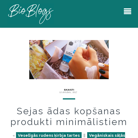
SKAISTI
12 oktobris, 2017
Sejas ādas kopšanas
produkti minimālistiem
«
Veselīgās rudens ķirbja tartes
||
Vegāniskais sāļās