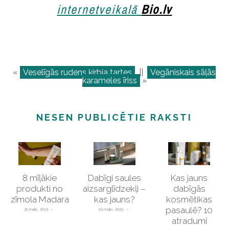
internetveikalā
Bio.lv
«
Veselīgās rudens ķirbja tartes
||
Vegāniskais sāļās
karameles īriss
»
NESEN PUBLICĒTIE RAKSTI
8 mīļākie
Dabīgi saules
Kas jauns
produkti no
aizsarglīdzekļi –
dabīgās
zīmola Madara
kas jauns?
kosmētikas
pasaulē? 10
31 maijs, 2023
19 maijs, 2023
atradumi