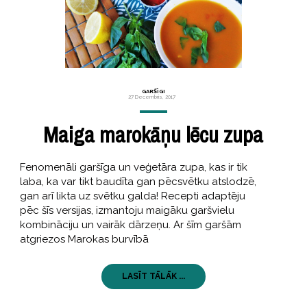
GARŠĪGI
27 Decembris, 2017
Maiga marokāņu lēcu zupa
Fenomenāli garšīga un veģetāra zupa, kas ir tik
laba, ka var tikt baudīta gan pēcsvētku atslodzē,
gan arī likta uz svētku galda! Recepti adaptēju
pēc šīs versijas, izmantoju maigāku garšvielu
kombināciju un vairāk dārzeņu. Ar šīm garšām
atgriezos Marokas burvībā
LASĪT TĀLĀK ...