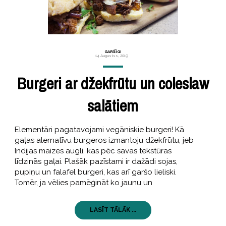
GARŠĪGI
14 Augustss, 2019
Burgeri ar džekfrūtu un coleslaw
salātiem
Elementāri pagatavojami vegāniskie burgeri! Kā
gaļas alernatīvu burgeros izmantoju džekfrūtu, jeb
Indijas maizes augli, kas pēc savas tekstūras
līdzinās gaļai. Plašāk pazīstami ir dažādi sojas,
pupiņu un falafel burgeri, kas arī garšo lieliski.
Tomēr, ja vēlies pamēģināt ko jaunu un
LASĪT TĀLĀK ...