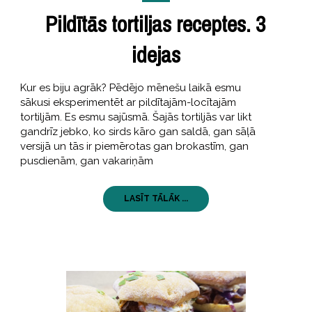
Pildītās tortiljas receptes. 3
idejas
Kur es biju agrāk? Pēdējo mēnešu laikā esmu
sākusi eksperimentēt ar pildītajām-locītajām
tortiljām. Es esmu sajūsmā. Šajās tortiljās var likt
gandrīz jebko, ko sirds kāro gan saldā, gan sāļā
versijā un tās ir piemērotas gan brokastīm, gan
pusdienām, gan vakariņām
LASĪT TĀLĀK ...