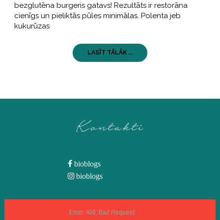
bezglutēna burgeris gatavs! Rezultāts ir restorāna
cienīgs un pieliktās pūles minimālas. Polenta jeb
kukurūzas
LASĪT TĀLĀK ...
Kontakti
bioblogs
bioblogs
Error: 400: Bad Request