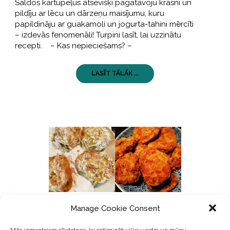
Saldos kartupeļus atsevišķi pagatavoju krāsnī un
pildīju ar lēcu un dārzeņu maisījumu, kuru
papildināju ar guakamoli un jogurta-tahini mērcīti
– izdevās fenomenāli! Turpini lasīt, lai uzzinātu
recepti. – Kas nepieciešams? –
LASĪT TĀLĀK ...
Manage Cookie Consent
GARŠĪGI
09 Februāris, 2018
Mēs izmantojam sīkdatnes, lai optimizētu jūsu vietni un mūsu