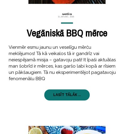
GARŠĪGI
11 Janvāris, 2018
Vegāniskā BBQ mērce
Vienmēr esmu jaunu un veselīgu mērču
meklējumos! Tā kā veikalos tā ir gandrīz vai
neiespējamā misija – gatavoju pati! It īpaši aktuālas
man šobrīd ir mērces, kas garšo labi kopā ar rīsiem
un pākšaugiem. Tā nu eksperimentējot pagatavoju
fenomenālu BBQ
LASĪT TĀLĀK ...