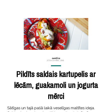
GARŠĪGI
27 Decembris, 2018
Pildīts saldais kartupelis ar
lēcām, guakamoli un jogurta
mērci
Sātīgas un tajā pašā laikā veselīgas maltītes ideja.