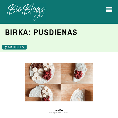
BIRKA:
PUSDIENAS
7 ARTICLES
GARŠĪGI
10 Septembris, 2021