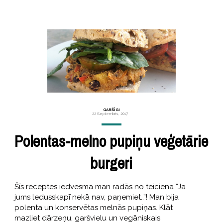
GARŠĪGI
22 Septembris, 2017
Polentas-melno pupiņu veģetārie
burgeri
Šīs receptes iedvesma man radās no teiciena “Ja
jums ledusskapī nekā nav, paņemiet..”! Man bija
polenta un konservētas melnās pupiņas. Klāt
mazliet dārzeņu, garšvielu un vegāniskais