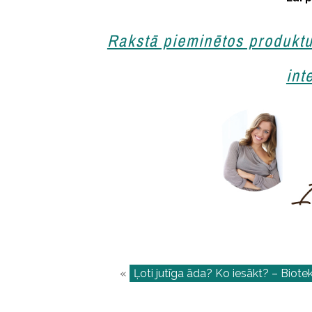
Rakstā pieminētos produktus
int
«
Ļoti jutīga āda? Ko iesākt? – Biote