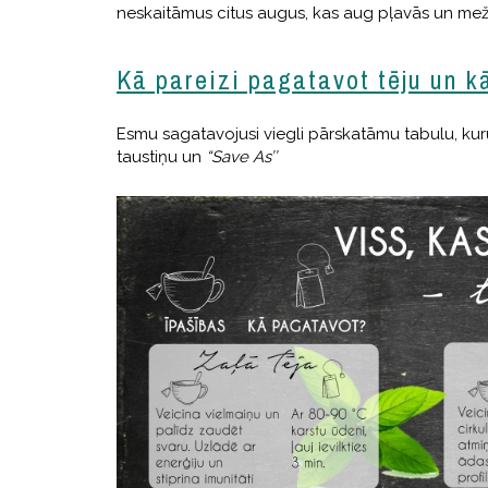
neskaitāmus citus augus, kas aug pļavās un mež
Kā pareizi pagatavot tēju un k
Esmu sagatavojusi viegli pārskatāmu tabulu, kuru
taustiņu un
“Save As’’