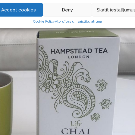
Accept cookies
Deny
Skatīt iestatījumu
Cookie Policy
Atbildības un saistību atruna