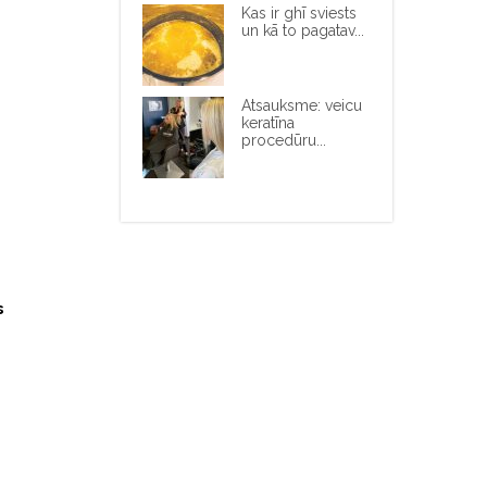
Kas ir ghī sviests
un kā to pagatav...
Atsauksme: veicu
keratīna
procedūru...
s