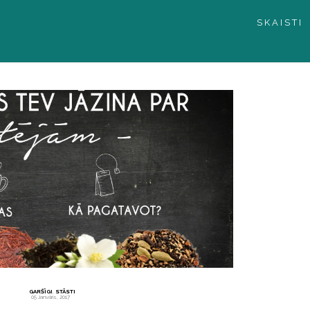
SKAISTI
GARŠĪGI
,
STĀSTI
05 Janvāris, 2017