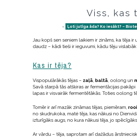
Viss, kas 
«
Ļoti jutīga āda? Ko iesākt? – Biot
Jau kopš sen seniem laikiem ir zināms, ka tēja ir
daudz – kādi tieši ir ieguvumi, kādu tēju vislabāk 
Kas ir tēja?
Vispopulārākās tējas –
zaļā
,
baltā
, oolong un
Savā starpā tās atšķiras ar fermentācijas pakāpi
lapas ir visvairāk fermentētākās. Toties oolong t
Tomēr ir arī mazāk zināmas tējas, piemēram,
roo
no skudrukoka, maté tēja, kas nākusi no Dienvi
izturīgāks augs, no kura nākusi tēja, jo spēcīgāk
Ar vārdu – tēja, saprotam arī dažādus ārstniecis