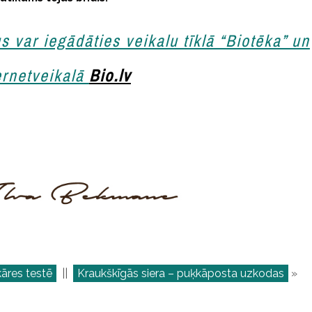
 var iegādāties veikalu tīklā “Biotēka” un
ernetveikalā
Bio.lv
kāres testē
||
Kraukškīgās siera – puķkāposta uzkodas
»