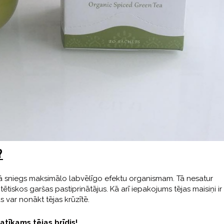
?
tā sniegs maksimālo labvēlīgo efektu organismam. Tā nesatur
tētiskos garšas pastiprinātājus. Kā arī iepakojums tējas maisiņi ir
as var nonākt tējas krūzītē.
patīkams tējas brīdis!