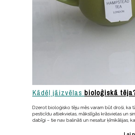
Kādēļ jāizvēlas
bioloģiskā tēja
Dzerot bioloģisko tēju mēs varam būt droši, ka 
pesticīdu atliekvielas, mākslīgās krāsvielas un sin
dabīgi – tie nav balināti un nesatur ķīmikālijas, k
Lai 