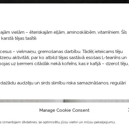
tīgajām vielām – ēteriskajām eļļām, aminoskābēm, vitamīniem. Šīs
karstā tējas tasītē.
cesus – vielmaiņu, gremošanas darbību. Tādēļ ieteicams tēju
zeņu aktivitāti, par ko atbild tējas sastāvā esošais L-teanīns un
bojas uz ķermeni citādāk nekā kofeīns, kas ir kafijā – dzerot tēju,
p dažādu audzēju un sirds slimību riska samazināšanos, regulāri
Manage Cookie Consent
 izmantojam sīkdatnes, lai optimizētu jūsu vietni un mūsu pakalpojumu.