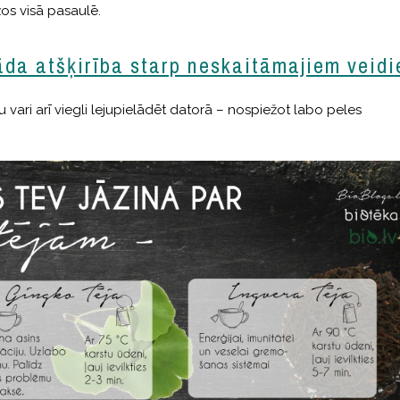
os visā pasaulē.
āda atšķirība starp neskaitāmajiem veid
 vari arī viegli lejupielādēt datorā – nospiežot labo peles