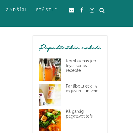
GARŠĪGI
STĀSTI
Populārākie raksti
Kombuchas jeb
tējas sēnes
recepte
Par ābolu etiķi. 5
ieguvumi un veid...
Kā garšīgi
pagatavot tofu