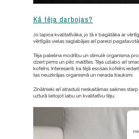
Kā tēja darbojas?
Jo lapiņa kvalitatīvāka, jo tā ir bagātāka ar vēr
vērtīgās vielas saglabājas arī pareizi pagatavotā 
Tēja palielina modrību un stimulē organisma pro
dzert pirms un pēc maltītes. Tēja uzlabo arī smad
kofeīns. Interesanti, ka tējā esošais kofeīns iedar
tas neuzkrājas organismā un nerada trauksmi.
Zinātnieki arī atraduši neskaitāmas saiknes star
uzturā lietojot labu un kvalitatīvu tēju.
Mēs