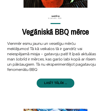
GARŠĪGI
11 Janvāris, 2018
Vegāniskā BBQ mērce
Vienmēr esmu jaunu un veselīgu mērču
meklējumos! Tā kā veikalos tā ir gandrīz vai
neiespējamā misija – gatavoju pati! It īpaši aktuālas
man šobrīd ir mērces, kas garšo labi kopā ar rīsiem
un pākšaugiem. Tā nu eksperimentējot pagatavoju
fenomenālu BBQ
LASĪT TĀLĀK ...