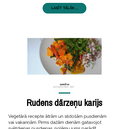
LASĪT TĀLĀK ...
GARŠĪGI
19 Septembris, 2017
Rudens dārzeņu karijs
Veģetārā recepte ātrām un sildošām pusdienām
vai vakariņām. Pirms dažām dienām gatavojot
svētdienas pusdienas, nolēmu jums parādīt