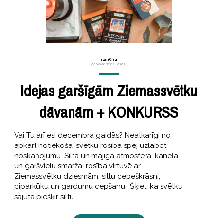
GARŠĪGI
27 Novembris, 2020
Idejas garšīgām Ziemassvētku
dāvanām + KONKURSS
Vai Tu arī esi decembra gaidās? Neatkarīgi no
apkārt notiekošā, svētku rosība spēj uzlabot
noskaņojumu. Silta un mājīga atmosfēra, kanēļa
un garšvielu smarža, rosība virtuvē ar
Ziemassvētku dziesmām, siltu cepeškrāsni,
piparkūku un gardumu cepšanu.. Šķiet, ka svētku
sajūta piešķir siltu