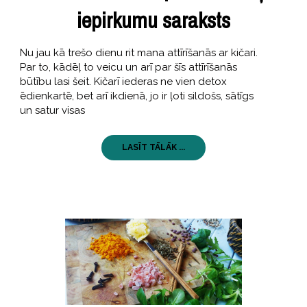
iepirkumu saraksts
Nu jau kā trešo dienu rit mana attīrīšanās ar kičari.
Par to, kādēļ to veicu un arī par šīs attīrīšanās
būtību lasi šeit. Kičarī iederas ne vien detox
ēdienkartē, bet arī ikdienā, jo ir ļoti sildošs, sātīgs
un satur visas
LASĪT TĀLĀK ...