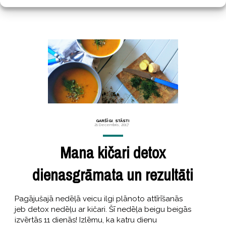
GARŠĪGI
,
STĀSTI
21 Decembris, 2017
Mana kičari detox
dienasgrāmata un rezultāti
Pagājušajā nedēļā veicu ilgi plānoto attīrīšanās
jeb detox nedēļu ar kičari. Šī nedēļa beigu beigās
izvērtās 11 dienās! Izlēmu, ka katru dienu