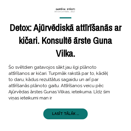
GARŠĪGI
,
STĀSTI
06 Decembris, 2017
Detox: Ajūrvēdiskā attīrīšanās ar
kičari. Konsultē ārste Guna
Vilka.
Šo svētdien gatavojos sākt jau ilgi plānoto
attīrīšanos ar kičari. Turpmāk rakstā par to, kādēļ
to daru, kādus rezultātus sagaidu un arī par
attīrīšanās plānoto gaitu. Attīrīšanos veicu pēc
Ajūrvēdas ārstes Gunas Vilkas, ieteikuma. Līdz šim
viņas ieteikumi man ir
LASĪT TĀLĀK ...