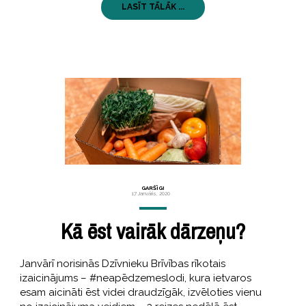
LASĪT TĀLĀK ...
GARŠĪGI
17 Janvāris, 2020
Kā ēst vairāk dārzeņu?
Janvārī norisinās Dzīvnieku Brīvības rīkotais
izaicinājums – #neapēdzemeslodi, kura ietvaros
esam aicināti ēst videi draudzīgāk, izvēloties vienu