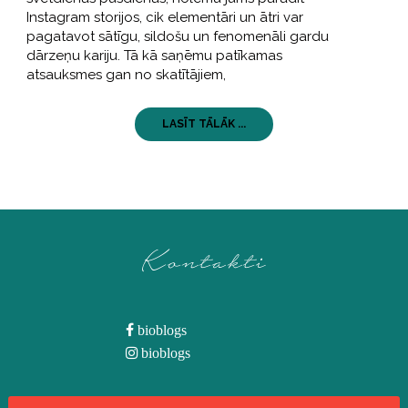
Instagram storijos, cik elementāri un ātri var
pagatavot sātīgu, sildošu un fenomenāli gardu
dārzeņu kariju. Tā kā saņēmu patīkamas
atsauksmes gan no skatītājiem,
LASĪT TĀLĀK ...
Kontakti
bioblogs
bioblogs