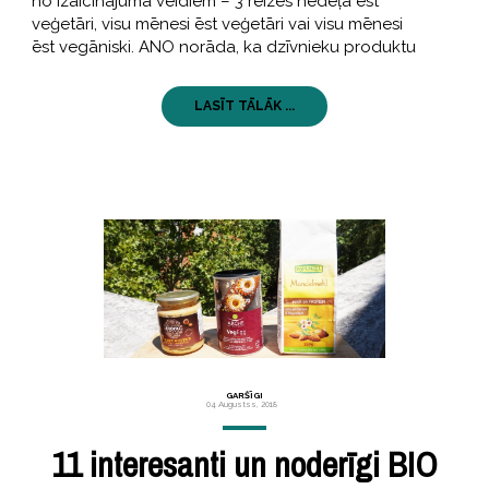
no izaicinājuma veidiem – 3 reizes nedēļā ēst
veģetāri, visu mēnesi ēst veģetāri vai visu mēnesi
ēst vegāniski. ANO norāda, ka dzīvnieku produktu
LASĪT TĀLĀK ...
GARŠĪGI
04 Augustss, 2018
11 interesanti un noderīgi BIO