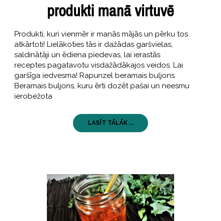
produkti manā virtuvē
Produkti, kuri vienmēr ir manās mājās un pērku tos
atkārtoti! Lielākoties tās ir dažādas garšvielas,
saldinātāji un ēdiena piedevas, lai ierastās
receptes pagatavotu visdažādākajos veidos. Lai
garšīga iedvesma! Rapunzel beramais buljons
Beramais buljons, kuru ērti dozēt pašai un neesmu
ierobežota
LASĪT TĀLĀK ...