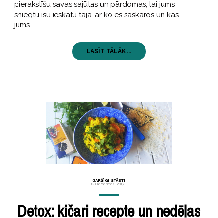
pierakstīšu savas sajūtas un pārdomas, lai jums
sniegtu īsu ieskatu tajā, ar ko es saskāros un kas
jums
LASĪT TĀLĀK ...
GARŠĪGI
,
STĀSTI
12 Decembris, 2017
Detox: kičari recepte un nedēļas