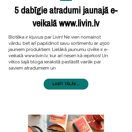
5 dabīgie atradumi jaunajā e-
veikalā www.livin.lv
Biotēka ir kļuvusi par Livin! Ne vien nomainot
vārdu, bet arī papildinot savu sortimentu ar 4500
jauniem produktiem. Lielākā jaunumu izvēle ir e-
veikalā www.livin.lv, kur arī nesen kā iepirkos! Un
vēlos šajā bloga ierakstā pastāstīt vairāk par
saviem atradumiem un
LASĪT TĀLĀK ...