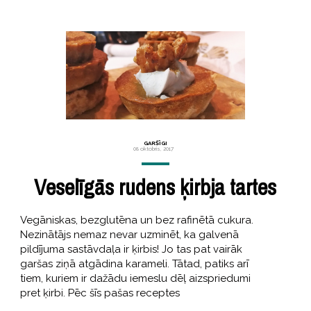
GARŠĪGI
08 oktobris, 2017
Veselīgās rudens ķirbja tartes
Vegāniskas, bezglutēna un bez rafinētā cukura.
Nezinātājs nemaz nevar uzminēt, ka galvenā
pildījuma sastāvdaļa ir ķirbis! Jo tas pat vairāk
garšas ziņā atgādina karameli. Tātad, patiks arī
tiem, kuriem ir dažādu iemeslu dēļ aizspriedumi
pret ķirbi. Pēc šīs pašas receptes