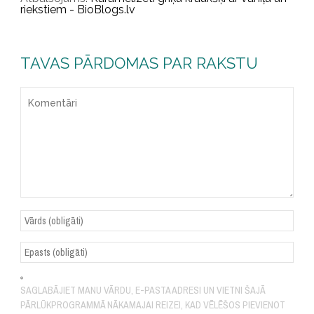
riekstiem - BioBlogs.lv
TAVAS PĀRDOMAS PAR RAKSTU
SAGLABĀJIET MANU VĀRDU, E-PASTA ADRESI UN VIETNI ŠAJĀ
PĀRLŪKPROGRAMMĀ NĀKAMAJAI REIZEI, KAD VĒLĒŠOS PIEVIENOT