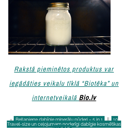
Rakstā pieminētos produktus var
iegādāties veikalu tīklā “Biotēka” un
internetveikalā
Bio.lv
«
Bellapierre dabīgie minerālu pūderi – 5 in 1
||
10
Travel-size un ceļojumam noderīgi dabīgie kosmētikas