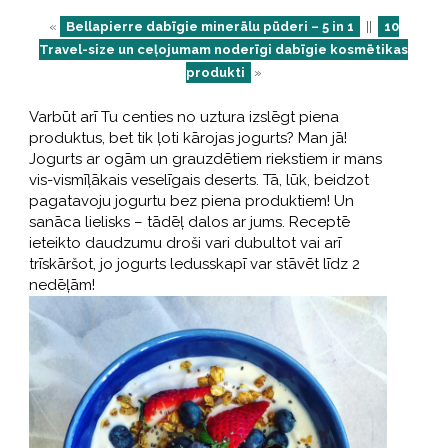
«
Bellapierre dabīgie minerālu pūderi – 5 in 1
||
10
Travel-size un ceļojumam noderīgi dabīgie kosmētikas
produkti
»
Varbūt arī Tu centies no uztura izslēgt piena
produktus, bet tik ļoti kārojas jogurts? Man jā!
Jogurts ar ogām un grauzdētiem riekstiem ir mans
vis-vismīļākais veselīgais deserts. Tā, lūk, beidzot
pagatavoju jogurtu bez piena produktiem! Un
sanāca lielisks – tādēļ dalos ar jums. Receptē
ieteikto daudzumu droši vari dubultot vai arī
trīskāršot, jo jogurts ledusskapī var stāvēt līdz 2
nedēļām!