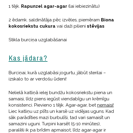
1 tējk.
Rapunzel agar-agar
(lai iebiezinātu)
2 ēdamk. saldinātāja pēc izvēles, piemēram
Biona
kokosriekstu cukura
vai daži pilieni
stēvijas
Stikla burciņa uzglabāšanai
Kas jādara?
Burciņai, kurā uzglabāsi jogurtu, jābūt sterilai –
izskalo to ar verdošu ūdeni!
Nelielā katliņā ielej bundžu kokosriekstu piena un
samaisi, līdz piens iegūst viendabīgu un krēmīgu
konsistenci. Pievieno 1 tējk. Agar-agar, bet
nemaisi!
Liec katliņu uz plīts un karsē uz vidējas uguns. Kad
sāk parādīties mazi burbulīši, tad vari samaisīt un
samazini uguni. Turpini karsēt (5-10 minūtes),
paralēli ik pa brīdim apmaisot, līdz agar-agar ir