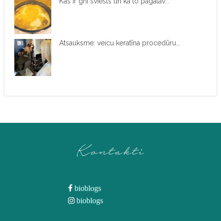
Kas ir ghī sviests un kā to pagatav...
Atsauksme: veicu keratīna procedūru...
Kontakti
bioblogs
bioblogs