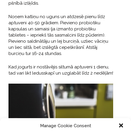
pilnībā izšķīdis.
Noņem katliņu no uguns un atdzesē pienu līdz
aptuveni 40-50 grādiem. Pievieno probiotiku
kapsulas un samaisi (ja izmanto probiotiku
tabletes – iepriekš tās sasmalcini līdz pūderim).
Pievieno saldinātāju un lej burciņā, uzliec vāciņu
un liec siltā, bet izslēgtā cepeškrāsnī. Atstāj
burciņu tur 16-24 stundas.
Kad jogurts ir nostāvējis siltumā aptuveni 1 dienu,
tad vari likt ledusskapī un uzglabāt līdz 2 nedēļām!
Manage Cookie Consent