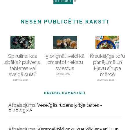
produkti
»
NESEN PUBLICĒTIE RAKSTI
Spirulīna: kas
5 oriģināli veidi kā
Kraukšķīgs tofu
labāks? pulveris,
izmantot riekstu
panējumā un
tabletes vai
sviestus
kļavu sīrupa
svaigā sula?
mērcē
18 Marts, 2022
02 Marts, 2023
20 Janvāris, 2022
NESENIE KOMENTĀRI
Atbalsojums:
Veselīgās rudens ķirbja tartes -
BioBlogs.lv
Atbalsojums:
Karamelizēti griķu kraukšķi ar vaniļu un