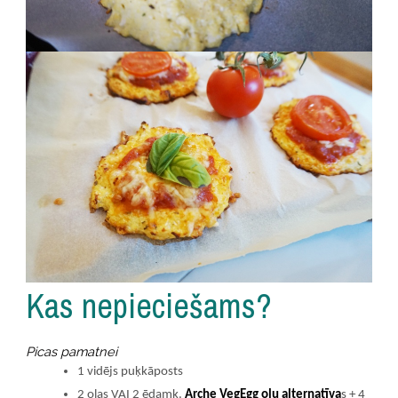
Kas nepieciešams?
Picas pamatnei
1 vidējs puķkāposts
2 olas VAI 2 ēdamk.
Arche VegEgg olu alternatīva
s + 4