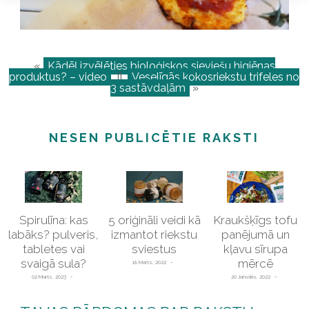
«
Kādēļ izvēlēties bioloģiskos sieviešu higiēnas
produktus? – video
||
Veselīgās kokosriekstu trifeles no
3 sastāvdaļām
»
NESEN PUBLICĒTIE RAKSTI
Spirulīna: kas
5 oriģināli veidi kā
Kraukšķīgs tofu
labāks? pulveris,
izmantot riekstu
panējumā un
tabletes vai
sviestus
kļavu sīrupa
svaigā sula?
mērcē
18 Marts, 2022
02 Marts, 2023
20 Janvāris, 2022