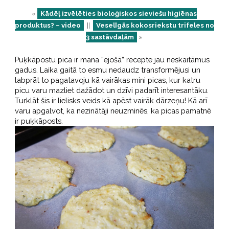
«
Kādēļ izvēlēties bioloģiskos sieviešu higiēnas
produktus? – video
||
Veselīgās kokosriekstu trifeles no
3 sastāvdaļām
»
Puķkāpostu pica ir mana ”ejošā” recepte jau neskaitāmus
gadus. Laika gaitā to esmu nedaudz transformējusi un
labprāt to pagatavoju kā vairākas mini picas, kur katru
picu varu mazliet dažādot un dzīvi padarīt interesantāku.
Turklāt šis ir lielisks veids kā apēst vairāk dārzeņu! Kā arī
varu apgalvot, ka nezinātāji neuzminēs, ka picas pamatnē
ir puķkāposts.