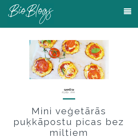
GARŠĪGI
25 jūlijs, 2018
Mini veģetārās
puķkāpostu picas bez
miltiem