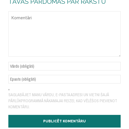
TAVAS PĀRDOMAS PAR RAKSTU
SAGLABĀJIET MANU VĀRDU, E-PASTA ADRESI UN VIETNI ŠAJĀ
PĀRLŪKPROGRAMMĀ NĀKAMAJAI REIZEI, KAD VĒLĒŠOS PIEVIENOT
KOMENTĀRU.