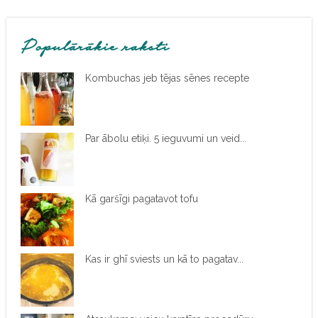
Populārākie raksti
Kombuchas jeb tējas sēnes recepte
Par ābolu etiķi. 5 ieguvumi un veid...
Kā garšīgi pagatavot tofu
Kas ir ghī sviests un kā to pagatav...