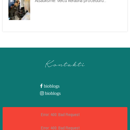
Atsauksme: veicu keratīna procedūru...
Kontakti
bioblogs
bioblogs
Error: 400: Bad Request
Error: 400: Bad Request