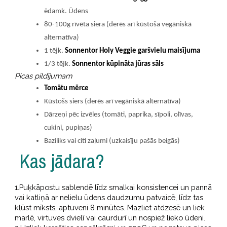
ēdamk. Ūdens
80-100g rīvēta siera (derēs arī kūstoša vegāniskā
alternatīva)
1 tējk.
Sonnentor Holy Veggie garšvielu maisījuma
1/3 tējk.
Sonnentor kūpināta jūras sāls
Picas pildījumam
Tomātu mērce
Kūstošs siers (derēs arī vegāniskā alternatīva)
Dārzeņi pēc izvēles (tomāti, paprika, sīpoli, olīvas,
cukini, pupiņas)
Baziliks vai citi zaļumi (uzkaisīju pašās beigās)
Kas jādara?
1.Puķkāpostu sablendē līdz smalkai konsistencei un pannā
vai katliņā ar nelielu ūdens daudzumu patvaicē, līdz tas
kļūst mīksts, aptuveni 8 minūtes. Mazliet atdzesē un liek
marlē, virtuves dvielī vai caurdurī un nospiež lieko ūdeni.