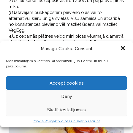
2.Uzliek karsēties cepeškrāsni un 200C un pagatavo picas
mīklu.
3.Gatavajam puķkāpostam pievieno olas vai to
alternatīvu, sieru un garšvielas. Visu samaisa un atkarībā
no konsistences pievieno vēl mazliet ūdens vai mazliet
VegEgg.
4.Uz cepamās plātnes veido mini picas vēlamajā diametrā.
Un liek krāsnī cepties uz aptuveni 20 minūtēm.
5.Kad picas pamatnes ir gatavas, tām pa virsu liek tomātu
Manage Cookie Consent
mērci, sieru un dārzeņus pēc izvēles. Liek krāsnī uz vēl 10
minūtēm!
Mēs izmantojam sīkdatnes, lai optimizētu jūsu vietni un mūsu
6.Mazliet atdzesē un bauda vēl siltas!
pakalpojumu.
Accept cookies
Deny
Skatīt iestatījumus
Cookie Policy
Atbildības un saistību atruna