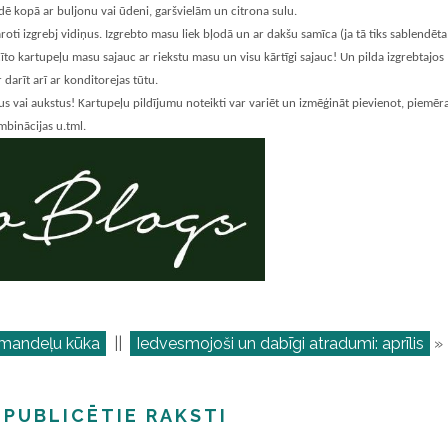
dē kopā ar buljonu vai ūdeni, garšvielām un citrona sulu.
roti izgrebj vidiņus. Izgrebto masu liek bļodā un ar dakšu samīca (ja tā tiks sablendēta,
īto kartupeļu masu sajauc ar riekstu masu un visu kārtīgi sajauc! Un pilda izgrebtajos
r darīt arī ar konditorejas tūtu.
us vai aukstus! Kartupeļu pildījumu noteikti var variēt un izmēģināt pievienot, piemēr
mbinācijas u.tml.
-mandeļu kūka
||
Iedvesmojoši un dabīgi atradumi: aprīlis
»
 PUBLICĒTIE RAKSTI