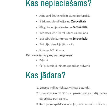
Kas nepieciešams?
Aptuveni 600 g nelielu jauno kartupelīšu
3 ēdamk. bio olīveļļas no
Zeroveikala
80 g bio Indijas riekstu no
Zeroveikala
1/2 tases jeb 100 ml ūdens vai buljona
1/2 tējk. bio kurkumas no
Zeroveikala
3/4 tējk. Himalaju jūras sāls
Sula no 1/2 citrona
Pēc vēlēšanās pie pasniegšanas:
Zaļumi
Čili pulveris, kūpinātās paprikas pulveris
Kas jādara?
Izmērcē Indijas riekstus vismaz 1 stundu.
Uzkarsē krāsni 180C. Uz cepamās plātnes izklāj papīru 
pārgriezto pusi uz leju.
Kartupeļus apslaka ar olīveļļu, pievieno sāli un liek c