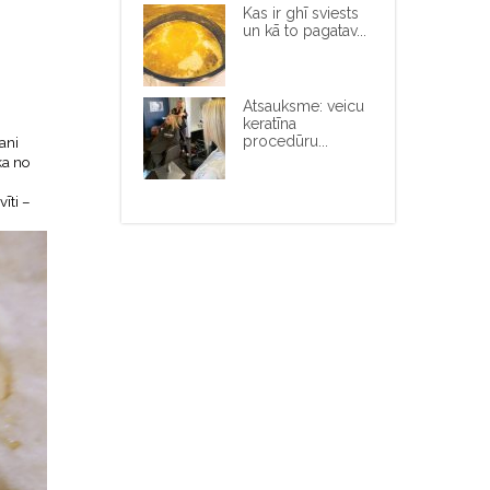
Kas ir ghī sviests
un kā to pagatav...
Atsauksme: veicu
keratīna
procedūru...
ani
ka no
īti –