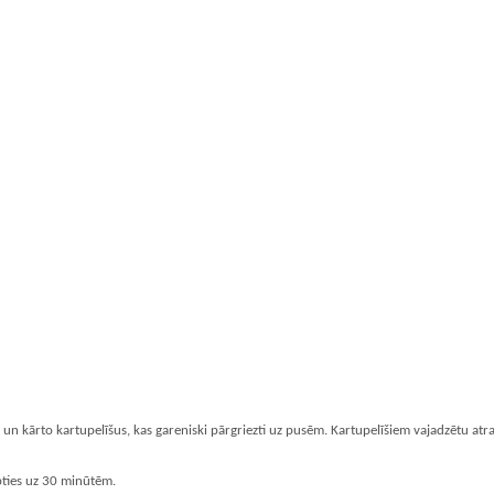
un kārto kartupelīšus, kas gareniski pārgriezti uz pusēm. Kartupelīšiem vajadzētu atra
epties uz 30 minūtēm.