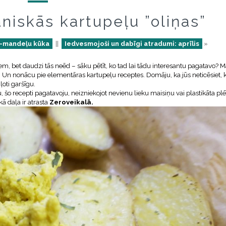
iskās kartupeļu ”oliņas”
u-mandeļu kūka
||
Iedvesmojoši un dabīgi atradumi: aprīlis
»
iem, bet daudzi tās neēd – sāku pētīt, ko tad lai tādu interesantu pagatavo? M
Un nonācu pie elementāras kartupeļu receptes. Domāju, ka jūs neticēsiet, 
ļoti garšīgu.
o recepti pagatavoju, neizniekojot nevienu lieku maisiņu vai plastikāta plēv
ā daļa ir atrasta
Zeroveikalā.