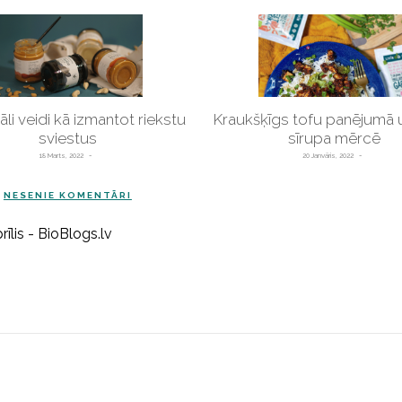
nāli veidi kā izmantot riekstu
Kraukšķīgs tofu panējumā 
sviestus
sīrupa mērcē
18 Marts, 2022
20 Janvāris, 2022
NESENIE KOMENTĀRI
īlis - BioBlogs.lv