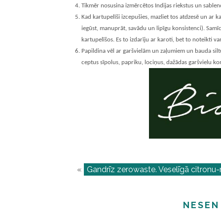
Tikmēr nosusina izmērcētos Indijas riekstus un sablen
Kad kartupelīši izcepušies, mazliet tos atdzesē un ar ka
iegūst, manuprāt, savādu un lipīgu konsistenci). Samīc
kartupelīšos. Es to izdarīju ar karoti, bet to noteikti va
Papildina vēl ar garšvielām un zaļumiem un bauda silt
ceptus sīpolus, papriku, lociņus, dažādas garšvielu ko
«
Gandrīz zerowaste. Veselīgā citronu
NESEN