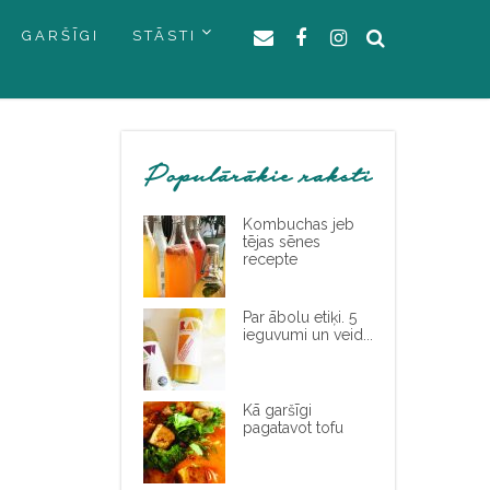
GARŠĪGI
STĀSTI
Populārākie raksti
Kombuchas jeb
tējas sēnes
recepte
Par ābolu etiķi. 5
ieguvumi un veid...
Kā garšīgi
pagatavot tofu