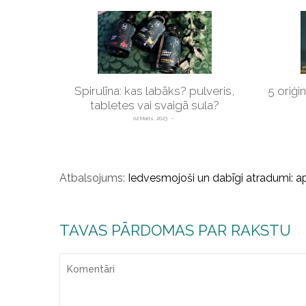
Spirulīna: kas labāks? pulveris,
5 oriģi
tabletes vai svaigā sula?
02 Marts, 2023
Atbalsojums:
Iedvesmojoši un dabīgi atradumi: apr
TAVAS PĀRDOMAS PAR RAKSTU