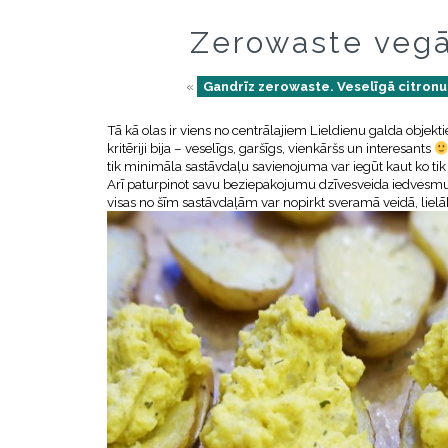
Zerowaste vegān
«
Gandrīz zerowaste. Veselīgā citron
Tā kā olas ir viens no centrālajiem Lieldienu galda objekt
kritēriji bija – veselīgs, garšīgs, vienkāršs un interesants
tik minimāla sastāvdaļu savienojuma var iegūt kaut ko tik 
Arī paturpinot savu beziepakojumu dzīvesveida iedvesmu, š
visas no šīm sastāvdaļām var nopirkt sveramā veidā, lielāk